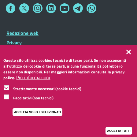
Collegamento
Collegamento
Collegamento
Collegamento
Collegamento
Collegamento
Collegamento
a
a
a
a
a
a
a
INNOCENTI
Facebook
Twitter
Instagram
LinkedIn
You
Telegram
Whatsapp
Tube
LAVAGNINI
Footer
Redazione web
Footer
Widget
LOCCHI
menu
Privacy
Note legali
NICCOLINI
Questo sito utilizza cookies tecnici e di terze parti. Se non acconsenti
Accessibilità
all'utilizzo dei cookie di terze parti, alcune funzionalità potrebbero
CC BY 3.0 IT
PILATI
essere non disponibili. Per maggiori informazioni consulta la privacy
Più informazioni
policy.
PIO FEDI
Strettamente necessari (cookie tecnici)
Facoltativi (non tecnici)
RODARI
ACCETTA SOLO I SELEZIONATI
RUCELLAI
SANT'AMBROGIO
ACCETTA TUTTI
I