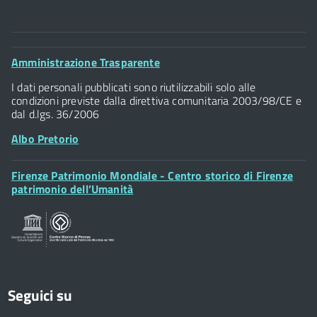
ANDREA DEL SARTO
Comune di Firenze
BECHI
Palazzo Vecchio
Footer
Amministrazione Trasparente
Piazza della Signoria - 50122, Firenze
CADORNA
Widget
P.IVA 01307110484
I dati personali pubblicati sono riutilizzabili solo alle
condizioni previste dalla direttiva comunitaria 2003/98/CE e
ENRIQUES CAPPONI
dal d.lgs. 36/2006
Albo Pretorio
FAUSTO DIONISI
Footer
Firenze Patrimonio Mondiale - Centro storico di Firenze
FIORETTA MAZZEI
Posta Elettronica Certificata
Widget
patrimonio dell’Umanità
Sportelli al Cittadino - URP
FORTINI
GIOACCHINO ROSSINI
GRIFEO
Seguici su
IL PESCIOLINO