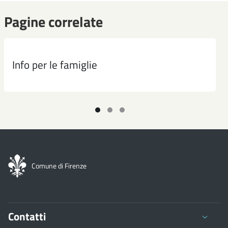
Pagine correlate
Nel caso la famiglia decida di annullare la domanda già
Comment présenter la demande d'inscription el ligne
presentata,
quando il servizio online dedicato non è
attivo
, deve inviare una richiesta scritta alla mail
How to register online
iscrizioni.scuolainfanzia@comune.fi.it
Info per le famiglie
Cómo presentar la solicitud de inscripción online
Per ogni ulteriore informazione, l'Ufficio Iscrizioni
Scuola Infanzia è raggiungibile alla
Si të regjistroheni në internet
mail:
iscrizioni.scuolainfanzia@comune.fi.it
如何線上註冊
AGNESI
Sportello Immigrazione ইমিগ্রেশন ডেস্ক - مكتب الهجرة
ALLORI
Comune di Firenze
AMBROSOLI
AMENDOLA-CENTRO ZEROSEI TRIFOGLIO
Contatti