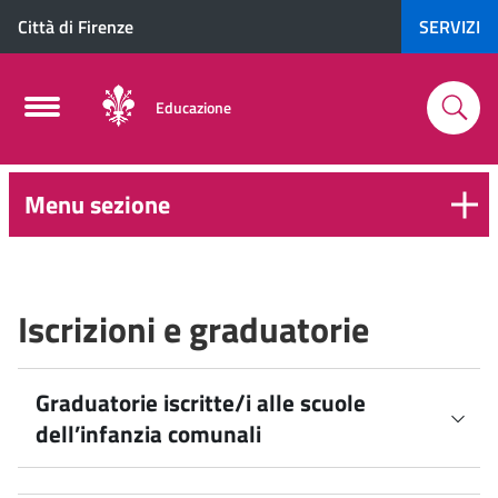
Città di Firenze
SERVIZI
Educazione
Menu sezione
0-
6
anni
Iscrizioni e graduatorie
Graduatorie iscritte/i alle scuole
dell’infanzia comunali