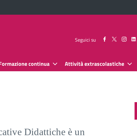
Seguici
Seguici
Segui
Seguici su
su
su
su
Facebook
Twitter
Inst
Formazione continua
Attività extrascolastiche
cative Didattiche è un