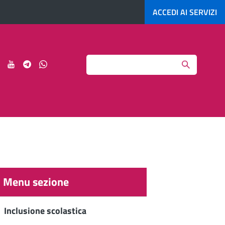
ACCEDI AI
SERVIZI
Search
ci
Seguici
Seguici
Seguici
Seguici
su
su
su
su
agram
LinkedIn
YouTube
Telegram
Whatsapp
Menu sezione
Inclusione scolastica