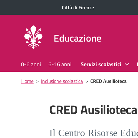
Città di Firenze
Educazione
0-6 anni
6-16 anni
Servizi scolastici
Briciole
Home
>
Inclusione scolastica
>
CRED Ausilioteca
di
pane
CRED Ausilioteca
Il Centro Risorse Edu