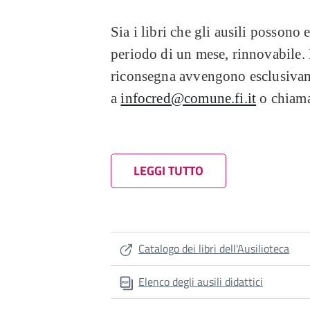
Sia i libri che gli ausili possono 
periodo di un mese, rinnovabile. L
riconsegna avvengono esclusiva
a
infocred@comune.fi.it
o chiama
La possibilità di prendere in prest
LEGGI TUTTO
la reale utilità prima di procedere
In ogni caso, l'uso di strumenti s
attentamente, perché vincola l'uti
soltanto a casa, ma anche nell'amb
Catalogo dei libri dell'Ausilioteca
casi, infatti, è possibile usare g
Elenco degli ausili didattici
accorgimenti, come l'accesso facili
sistemi operativi e quindi facilmen