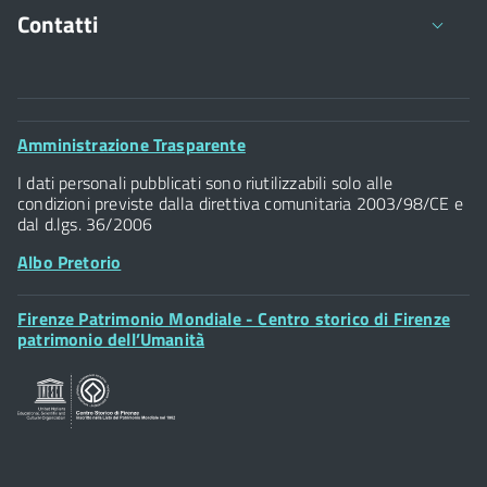
Contatti
Comune di Firenze
Palazzo Vecchio
Footer
Amministrazione Trasparente
Piazza della Signoria - 50122, Firenze
Widget
P.IVA 01307110484
I dati personali pubblicati sono riutilizzabili solo alle
condizioni previste dalla direttiva comunitaria 2003/98/CE e
dal d.lgs. 36/2006
Albo Pretorio
Footer
Firenze Patrimonio Mondiale - Centro storico di Firenze
Posta Elettronica Certificata
Widget
patrimonio dell’Umanità
Sportelli al Cittadino - URP