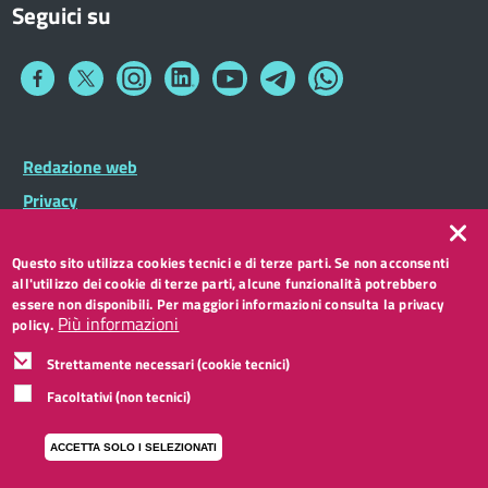
Seguici su
Collegamento
Collegamento
Collegamento
Collegamento
Collegamento
Collegamento
Collegamento
a
a
a
a
a
a
a
Facebook
Twitter
Instagram
LinkedIn
You
Telegram
Whatsapp
Tube
Footer
Redazione web
Footer
Widget
menu
Privacy
Note legali
Questo sito utilizza cookies tecnici e di terze parti. Se non acconsenti
Accessibilità
all'utilizzo dei cookie di terze parti, alcune funzionalità potrebbero
CC BY 3.0 IT
essere non disponibili. Per maggiori informazioni consulta la privacy
Più informazioni
policy.
Strettamente necessari (cookie tecnici)
Facoltativi (non tecnici)
ACCETTA SOLO I SELEZIONATI