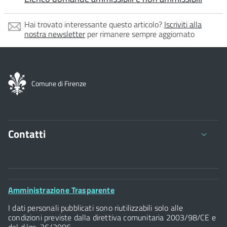
Hai trovato interessante questo articolo?
Iscriviti alla
nostra newsletter
per rimanere sempre aggiornato
Comune di Firenze
Contatti
Comune di Firenze
Palazzo Vecchio
Footer
Amministrazione Trasparente
Piazza della Signoria - 50122, Firenze
Widget
P.IVA 01307110484
I dati personali pubblicati sono riutilizzabili solo alle
condizioni previste dalla direttiva comunitaria 2003/98/CE e