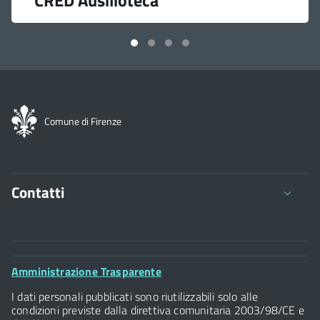
Comune di Firenze
Contatti
Comune di Firenze
Palazzo Vecchio
Footer
Amministrazione Trasparente
Piazza della Signoria - 50122, Firenze
Widget
P.IVA 01307110484
I dati personali pubblicati sono riutilizzabili solo alle
condizioni previste dalla direttiva comunitaria 2003/98/CE e