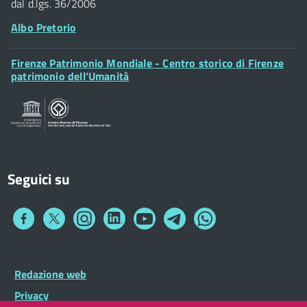
dal d.lgs. 36/2006
Albo Pretorio
Footer
Firenze Patrimonio Mondiale - Centro storico di Firenze
Posta Elettronica Certificata
Widget
patrimonio dell’Umanità
Sportelli al Cittadino - URP
Seguici su
Collegamento
Collegamento
Collegamento
Collegamento
Collegamento
Collegamento
Collegamento
a
a
a
a
a
a
a
Facebook
Twitter
Instagram
LinkedIn
You
Telegram
Whatsapp
Tube
Footer
Redazione web
Footer
Widget
menu
Privacy